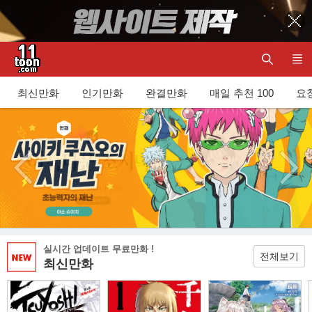
최신만화
인기만화
완결만화
매일 추천 100
요청
이전 이
다음 이
벤트/배
벤트/배
너
너
실시간 업데이트 무료만화 !
전체보기
최신만화