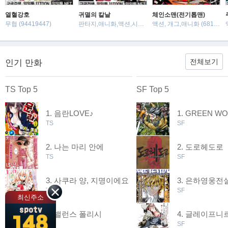
열혈강호
귀멸의 칼날
체인소맨(전기톱맨)
무협 (94419447)
판타지,애니화,액션,시대극 (88224686)
액션, 개그,애니화 (68179102)
전체보기
인기 만화
TS Top 5
SF Top 5
음란LOVE♪
GREEN WO
TS
SF
나는 마리 안에
도로헤도로
TS
SF
사쿠라 양, 지명이에요
은하영웅전
TS
SF
최신주소
spotv
밸런스 폴리시
글레이프니
148
TS
SF