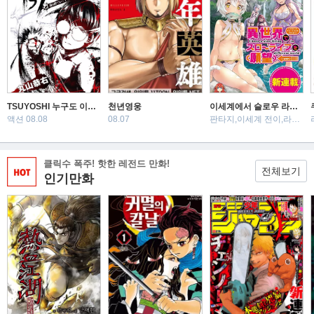
TSUYOSHI 누구도 이기지 못해, 녀석한테는
천년영웅
이세계에서 슬로우 라이프를 (희망)
액션 08.08
08.07
판타지,이세계 전이,라노벨 08.07
클릭수 폭주! 핫한 레전드 만화!
전체보기
인기만화